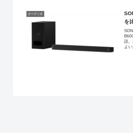
SO
オーディオ
を
SON
B6
説。
よい