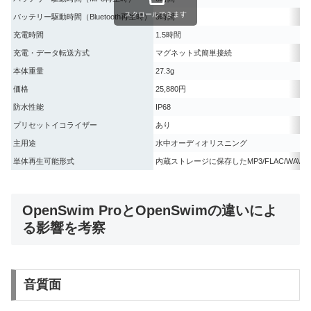
スクロールできます
バッテリー駆動時間（Bluetooth再生時）
9時間
充電時間
1.5時間
充電・データ転送方式
マグネット式簡単接続
本体重量
27.3g
価格
25,880円
防水性能
IP68
プリセットイコライザー
あり
主用途
水中オーディオリスニング
単体再生可能形式
内蔵ストレージに保存したMP3/FLAC/WAV/A
OpenSwim ProとOpenSwimの違いによ
る影響を考察
音質面