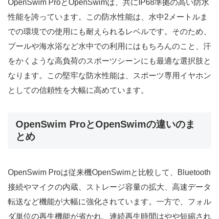
OpenSwim ProとOpenSwimは、共にIP68準拠の高い防水
性能を誇っています。この防水性能は、水中2メートルま
での環境での使用にも耐えられるレベルです。そのため、
プールや海水浴など水中での利用にはもちろんのこと、汗
をかくような高負荷のスポーツシーンにも最適な選択肢と
なります。この堅牢な防水性能は、スポーツ専用イヤホン
としての信頼性を大幅に高めています。
OpenSwim ProとOpenSwimの違いのま
とめ
OpenSwim Proは従来機OpenSwimと比較して、Bluetooth
接続やマイクの内蔵、ストレージ容量の拡大、高速データ
転送など機能が大幅に強化されています。一方で、フォル
ダ単位の再生機能が省かれ、連続再生時間はやや短縮され