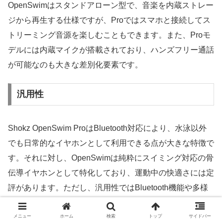
OpenSwimはスタンドアローン型で、音楽を内蔵ストレー
ジから再生する仕様ですが、Proではスマホと接続してス
トリーミング音源を楽しむこともできます。また、Proモ
デルには内蔵マイクが搭載されており、ハンズフリー通話
が可能なのも大きな差別化要素です。
汎用性
Shokz OpenSwim ProはBluetooth対応により、水泳以外
でも日常的なイヤホンとして利用できる点が大きな特徴で
す。それに対し、OpenSwimは純粋にスイミング対応の骨
伝導イヤホンとして特化しており、運動中の快適さには定
評があります。ただし、汎用性ではBluetooth機能や多様
な再生フォーマットを備えたProモデルに軍配が上がりま
す。
メニュー
ホーム
検索
トップ
サイドバー