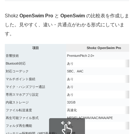
Shokz
OpenSwim Pro
と
OpenSwim
の比較表を作成しま
した。見やすく、違い・共通点がわかる形式にしていま
す。
項目
Shokz OpenSwim Pro
音響技術
PremiumPitch 2.0+
Bluetooth対応
あり
対応コーデック
SBC、AAC
マルチポイント接続
あり
マイク・ハンズフリー通話
あり
専用スマホアプリ設定
あり
内蔵ストレージ
32GB
ファイル転送速度
高速化
再生可能ファイル形式
MP3/FLAC/WAV/AAC/M4A/APE
フォルダ再生機能
なし
バッテリー駆動時間（MP3再生時）
6時間