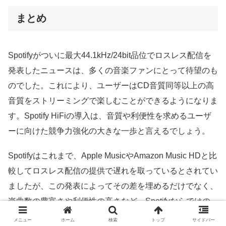
まとめ
Spotifyがついに最大44.1kHz/24bit品位でロスレス配信を
発表したニュースは、多くの音楽ファンにとって待望のも
のでした。これにより、ユーザーはCD音質同等以上の高
音質をストリーミングで楽しむことができるようになりま
す。Spotify HiFiの導入は、音質や利便性を求めるユーザ
ーに向けた競争力強化の大きな一歩と言えるでしょう。
Spotifyはこれまで、Apple MusicやAmazon Music HDと比
較してロスレス配信の提供で遅れを取っているとされてい
ましたが、この発表によってその差を埋めるだけでなく、
楽曲数の豊富さや利便性の高さなど、Spotifyならではの
強みをさらに活かしたサービスを提供することが期待され
メニュー
ホーム
検索
トップ
サイドバー