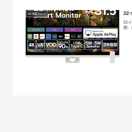
3
4K液晶テレビ
32
測、