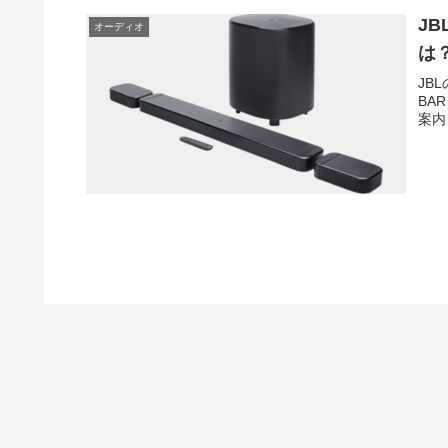
JB
オーディオ
は
JB
BA
案内