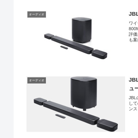
JB
オーディオ
ワイ
80
評価
も案
JB
オーディオ
ュ
JB
して
ンス