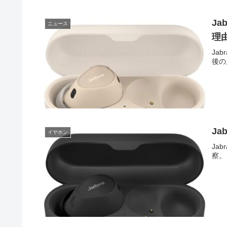
J
ニュース
理
Ja
後の
Ja
イヤホン
Ja
察。