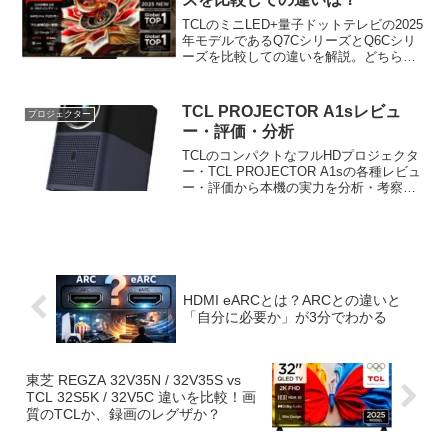
TCLのミニLED+量子ドットテレビの2025
年モデルであるQ7CシリーズとQ6Cシリ
ーズを比較しての違いを解説。どちらを
どう選べばよいかも案内します。
TCL PROJECTOR A1sレビュ
プロジェクター
ー・評価・分析
TCLのコンパクトなフルHDプロジェクタ
ー・TCL PROJECTOR A1sの各種レビュ
ー・評価から本機の実力を分析・考察。
どのようなユーザーにおすすめかも案内
します。
HDMI eARCとは？ARCとの違いと
「自分に必要か」が3分でわかる
東芝 REGZA 32V35N / 32V35S vs
TCL 32S5K / 32V5C 違いを比較！画
質のTCLか、録画のレグザか？