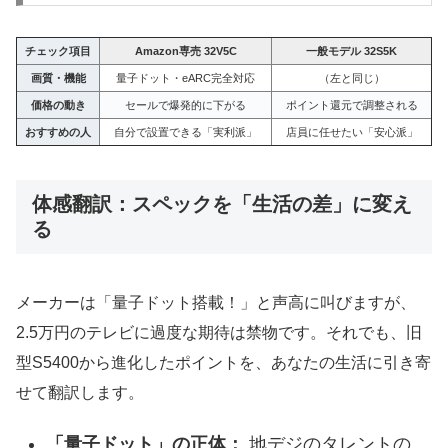
チェック項目
Amazon専売 32V5C
一般モデル 32S5K
画質・機能
量子ドット・eARC完全対応
（左と同じ）
価格の動き
セールで爆発的に下がる
ポイント還元で調整される
おすすめの人
自分で設置できる「実利派」
店員に任せたい「安心派」
体感翻訳：スペックを「生活の差」に変え
る
メーカーは「量子ドット搭載！」と声高に叫びますが、
2.5万円のテレビに過度な期待は禁物です。それでも、旧
型S5400から進化したポイントを、あなたの生活に引き寄
せて翻訳します。
「量子ドット」の正体：
地デジのタレントの