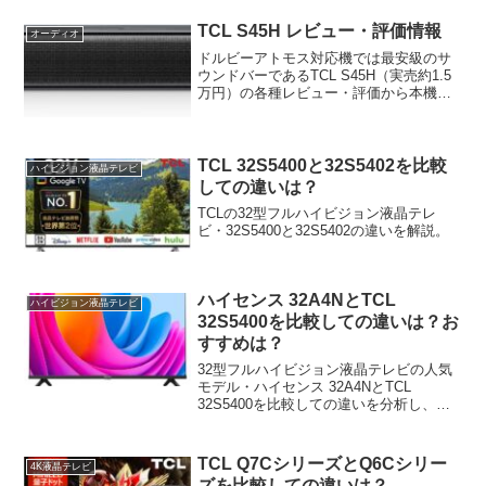
TCL S45H レビュー・評価情報
オーディオ
ドルビーアトモス対応機では最安級のサ
ウンドバーであるTCL S45H（実売約1.5
万円）の各種レビュー・評価から本機の
実力を分析・考察。どのようなユーザー
におすすめかも案内します。
TCL 32S5400と32S5402を比較
ハイビジョン液晶テレビ
しての違いは？
TCLの32型フルハイビジョン液晶テレ
ビ・32S5400と32S5402の違いを解説。
ハイセンス 32A4NとTCL
ハイビジョン液晶テレビ
32S5400を比較しての違いは？お
すすめは？
32型フルハイビジョン液晶テレビの人気
モデル・ハイセンス 32A4NとTCL
32S5400を比較しての違いを分析し、ど
ちらがどのようなユーザーにおすすめか
も考察します。
TCL Q7CシリーズとQ6Cシリー
4K液晶テレビ
ズを比較しての違いは？