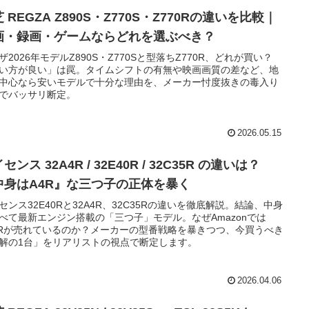
 REGZA Z890S・Z770S・Z770Rの違いを比較｜
画・録画・ゲームならどれを選ぶべき？
ザ2026年モデルZ890S・Z770Sと型落ちZ770R、どれが買い？
い方が良い」は罠。タイムシフトの有無や映画画質の差など、地
中心なら安いモデルで十分な理由を、メーカー忖度抜きの毒入り
でバッサリ断定。
2026.05.15
センス 32A4R / 32E40R / 32C35R の違いは？
中身はA4R』な三つ子の正体を暴く
センス32E40Rと32A4R、32C35Rの違いを徹底解説。結論、中身
べて最新エンジン搭載の「三つ子」モデル。なぜAmazonでは
0Rが売れているのか？メーカーの型番戦略を暴きつつ、今買うべき
解の1台」をリアリストの視点で断定します。
2026.04.06