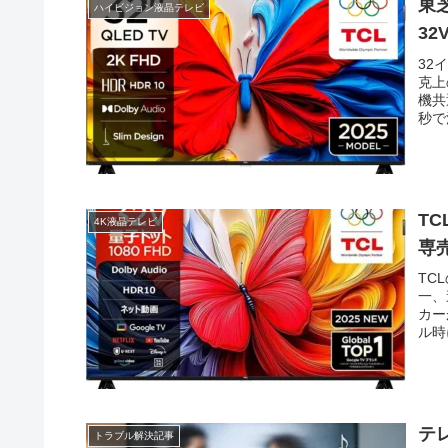
東芝
ハイビジョン液晶テレビ
3
32
克上
機共
秒で
TC
4K液晶テレビ
専
TC
一、
カー
ル時
断言
テ
トラブル解決記事