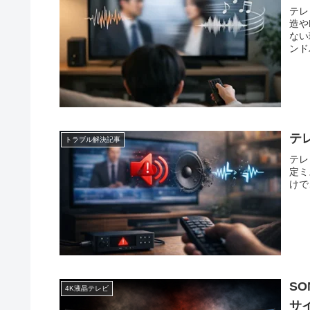
テレ
造や
ない
ンド
テ
トラブル解決記事
テレ
定ミ
けで
SO
4K液晶テレビ
サ