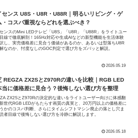
イセンス U8S・U8R・U88R｜明るいリビング・ゲ
ム・コスパ重視ならどれを選ぶべき？
センスのMini LEDテレビ「U8S」「U8R」「U88R」をライトユー
目線で徹底解剖！165Hz対応や生成AIなどの新型機能を生活体験
訳し、実売価格差に見合う価値があるのか、あるいは型落ちU8R
解なのか、忖度なしのGOC判定で選び方をズバッと解説。
2026.05.19
 REGZA ZX2SとZ970Rの違いを比較｜RGB LED
本当に価格差に見合う？後悔しない選び方を整理
GZA ZX2SとZ970Rの決定的な違いをライトユーザー向けに体感翻
新世代RGB LEDがもたらす画質の真実と、20万円以上の価格差に
うかのコスパ判断、さらにタイムシフトマシン廃止の落とし穴ま
読者目線で後悔しない選び方を冷静に解説します。
2026.05.18