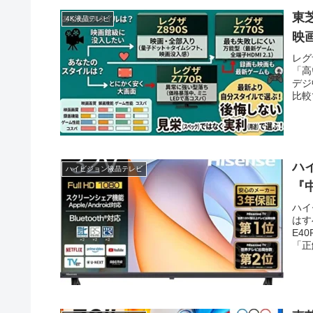
東芝
4K液晶テレビ
映
レグ
「高
デジ
比較
ハイ
ハイビジョン液晶テレビ
『
ハイ
はす
E4
「正