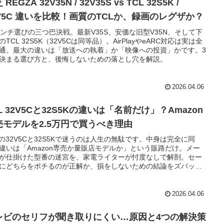
 REGZA 32V35N / 32V35S vs TCL 32S5K /
2V5C 違いを比較！画質のTCLか、録画のレグザか？
インチ選びの三つ巴決戦。最新V35S、安価な旧型V35N、そして下
のTCL 32S5K（32V5Cは同等品）。AirPlayやeARC対応は実は全
通。最大の違いは「放送への執着」か「映像への投資」かです。3
決まる選び方と、後悔しないための落とし穴を解説。
2026.04.06
L 32V5Cと32S5Kの違いは「名前だけ」？Amazon
売モデルを2.5万円で買うべき理由
Lの32V5Cと32S5Kで迷うのは人生の無駄です。中身は完全に同
違いは「Amazon専売か量販店モデルか」という販路だけ。メー
が仕掛けた型番の迷宮を、家電ライターが忖度なしで解剖。セー
にどちらをポチるのが正解か、損をしないための結論をズバッと
します。
2026.04.06
レビのセリフが聞き取りにくい…原因と4つの解決策