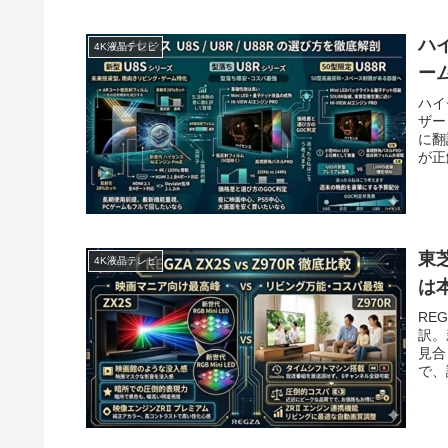
ハ
4K液晶テレビ
ー
ハイ
ザー
に翻
が正
東芝
4K液晶テレビ
は
RE
訳。
見合
で、