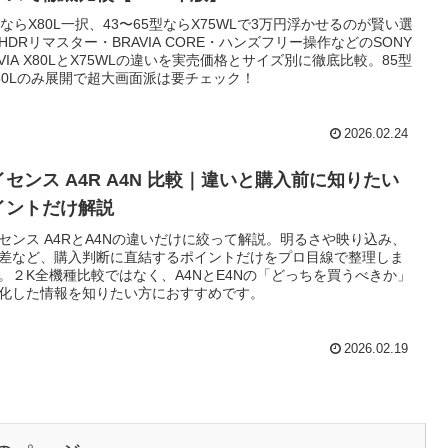
型ならX80L一択、43〜65型ならX75WLで3万円浮かせるのが賢い選
HDRリマスター・BRAVIA CORE・ハンズフリー操作などのSONY
AVIA X80LとX75WLの違いを実売価格とサイズ別に徹底比較。85型
80Lのみ展開で超大画面派は要チェック！
2026.02.24
イセンス A4R A4N 比較｜違いと購入前に知りたい
イントだけ解説
センス A4RとA4Nの違いだけに絞って解説。明るさや映り込み、
差など、購入判断に直結するポイントだけをプロ目線で整理しま
。２K全機種比較ではなく、A4NとE4Nの「どっちを買うべきか」
化した情報を知りたい方におすすめです。
2026.02.19