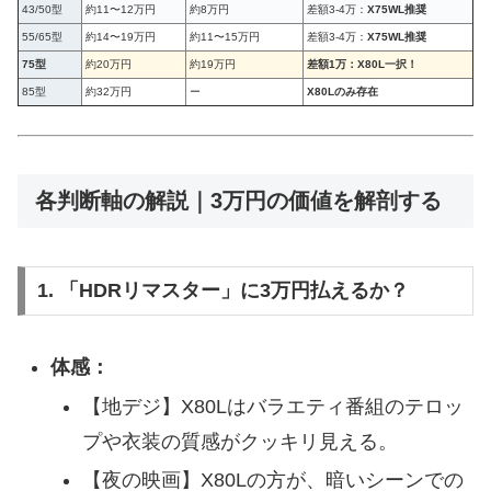
43/50型
約11〜12万円
約8万円
差額3-4万：
X75WL推奨
55/65型
約14〜19万円
約11〜15万円
差額3-4万：
X75WL推奨
75型
約20万円
約19万円
差額1万：X80L一択！
85型
約32万円
ー
X80Lのみ存在
各判断軸の解説｜3万円の価値を解剖する
1. 「HDRリマスター」に3万円払えるか？
体感：
【地デジ】X80Lはバラエティ番組のテロッ
プや衣装の質感がクッキリ見える。
【夜の映画】X80Lの方が、暗いシーンでの