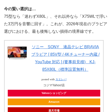
今の賢い選択は…
75型なら「迷わずX80L」、それ以外なら「X75WLで浮い
た3万円を音響に回す」。これが、2026年現在のブラビア
選びにおける、最も後悔しない損得の境界線です。
ソニー SONY 液晶テレビ BRAVIA
ブラビア [ 85V型 / 4Kチューナー内蔵 /
YouTube 対応 ] (要事前見積) KJ-
85X80L（標準設置無料）
posted with
カエレバ
コジマYahoo!店
Yahooショッピング
Amazon
楽天市場