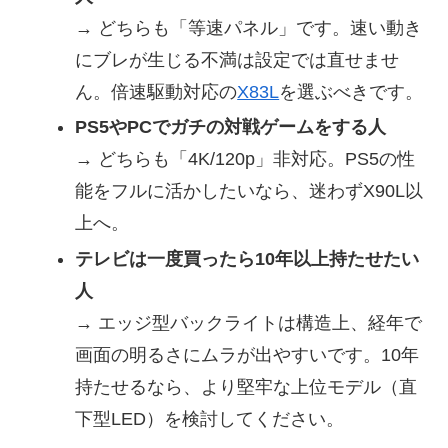
→ どちらも「等速パネル」です。速い動き
にブレが生じる不満は設定では直せませ
ん。倍速駆動対応の
X83L
を選ぶべきです。
PS5やPCでガチの対戦ゲームをする人
→ どちらも「4K/120p」非対応。PS5の性
能をフルに活かしたいなら、迷わずX90L以
上へ。
テレビは一度買ったら10年以上持たせたい
人
→ エッジ型バックライトは構造上、経年で
画面の明るさにムラが出やすいです。10年
持たせるなら、より堅牢な上位モデル（直
下型LED）を検討してください。