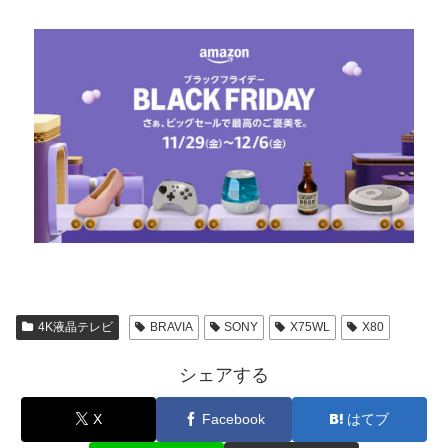
4K液晶テレビ
BRAVIA
SONY
X75WL
X80
シェアする
X
Facebook
はてブ