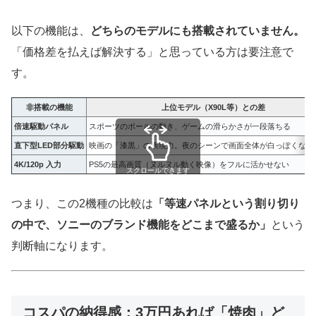
以下の機能は、
どちらのモデルにも搭載されていません。
「価格差を払えば解決する」と思っている方は要注意で
す。
非搭載の機能
上位モデル（X90L等）との差
倍速駆動パネル
スポーツのボールの動き、ゲームの滑らかさが一段落ちる
直下型LED部分駆動
映画の「漆黒」の表現力。夜のシーンで画面全体が白っぽくなり
4K/120p 入力
PS5の最高画質（ヌルヌル動く映像）をフルに活かせない
スクロールできます
つまり、この2機種の比較は
「等速パネルという割り切り
の中で、ソニーのブランド機能をどこまで盛るか」
という
判断軸になります。
コスパの納得感：3万円あれば「焼肉」ど