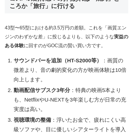
ころか「旅行」に行ける
43型〜65型における約3.5万円の差額。これを「画質エン
ジンのわずかな差」に投じるよりも、以下のような
実益の
ある体験
に回すのがGOC流の賢い買い方です。
サウンドバーを追加（HT-S2000等）
：画質の
微差より、音の劇的変化の方が映画体験は10倍
向上します。
動画配信サブスク3年分
：特典の映画5本より
も、NetflixやU-NEXTを3年楽しむ方が日常の充
実度は高い。
視聴環境の整備
：浮いたお金で、疲れにくい高
級ソファや、目に優しいシアターライトを導入