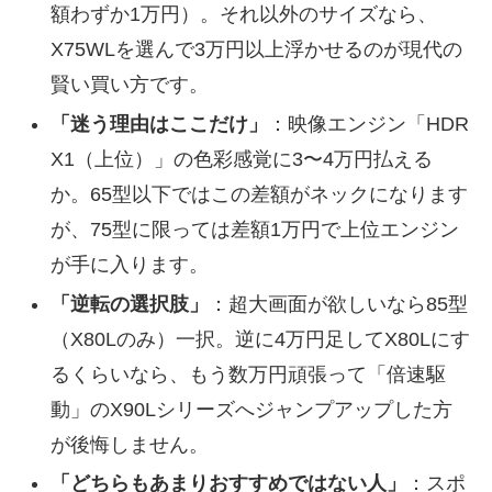
額わずか1万円）。それ以外のサイズなら、
X75WLを選んで3万円以上浮かせるのが現代の
賢い買い方です。
「迷う理由はここだけ」
：映像エンジン「HDR
X1（上位）」の色彩感覚に3〜4万円払える
か。65型以下ではこの差額がネックになります
が、75型に限っては差額1万円で上位エンジン
が手に入ります。
「逆転の選択肢」
：超大画面が欲しいなら85型
（X80Lのみ）一択。逆に4万円足してX80Lにす
るくらいなら、もう数万円頑張って「倍速駆
動」のX90Lシリーズへジャンプアップした方
が後悔しません。
「どちらもあまりおすすめではない人」
：スポ