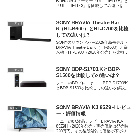
Bluetoothスピーカー「ULT FIELD 5」と
「ULT FIELD 3」を比較しての違いを解
説。どちらをどう選べばよいかも案内し
ます。
SONY BRAVIA Theatre Bar
オーディオ
6（HT-B600）とHT-G700を比較
しての違いは？
SONYのサウンドバー2025年新モデル・
BRAVIA Theatre Bar 6（HT-B600）と従
来機・HT-G700（2020年発売）を比較し
ての違いを解説。新モデルの改善点、省
略点を明らかにして、どちらをどう選べ
ばよいかも案内します。
SONY BDP-S1700/KとBDP-
オーディオ
S1500を比較しての違いは？
ソニーのBDプレーヤー・ BDP-S1700/K
とBDP-S1500を比較しての違いを解説。
SONY BRAVIA KJ-85Z9H レビュ
8Kテレビ
ー・評価情報
ソニーの8K液晶テレビ・BRAVIA KJ-
85Z9H（2020年発売・実売価格は発売時
220万円、その後段階的に価格が下がり、
2025年現在は実売85万円程度）の各種レ