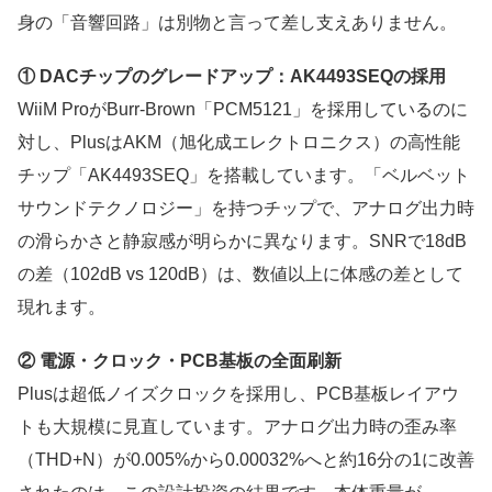
身の「音響回路」は別物と言って差し支えありません。
① DACチップのグレードアップ：AK4493SEQの採用
WiiM ProがBurr-Brown「PCM5121」を採用しているのに
対し、PlusはAKM（旭化成エレクトロニクス）の高性能
チップ「AK4493SEQ」を搭載しています。「ベルベット
サウンドテクノロジー」を持つチップで、アナログ出力時
の滑らかさと静寂感が明らかに異なります。SNRで18dB
の差（102dB vs 120dB）は、数値以上に体感の差として
現れます。
② 電源・クロック・PCB基板の全面刷新
Plusは超低ノイズクロックを採用し、PCB基板レイアウ
トも大規模に見直しています。アナログ出力時の歪み率
（THD+N）が0.005%から0.00032%へと約16分の1に改善