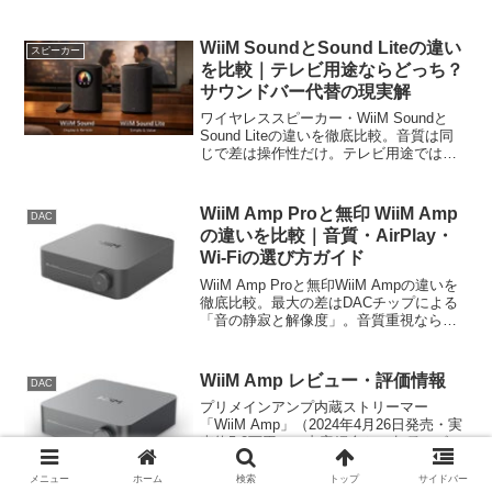
WiiM SoundとSound Liteの違い
スピーカー
を比較｜テレビ用途ならどっち？
サウンドバー代替の現実解
ワイヤレススピーカー・WiiM Soundと
Sound Liteの違いを徹底比較。音質は同
じで差は操作性だけ。テレビ用途ではサ
ウンドバー代替として使えるのか？ステ
レオミニ接続やLC3、AI RoomFitの実用
性を踏まえ、どちらを選ぶべきかをわか
WiiM Amp Proと無印 WiiM Amp
DAC
りやすく解説。
の違いを比較｜音質・AirPlay・
Wi-Fiの選び方ガイド
WiiM Amp Proと無印WiiM Ampの違いを
徹底比較。最大の差はDACチップによる
「音の静寂と解像度」。音質重視なら
Amp Pro、AirPlayやコスパ優先なら無印
Amp。10万円以上のスピーカーや夜じっ
くり聴く派はPro、リビングBGMなら無
WiiM Amp レビュー・評価情報
DAC
印で十分。購入前の判断ポイントを毒も
プリメインアンプ内蔵ストリーマー
交えて解説。
「WiiM Amp」（2024年4月26日発売・実
売約5.2万円）の内容紹介と、各種レビュ
ー・評価から本機の実力を分析・考察。
メニュー
ホーム
検索
トップ
サイドバー