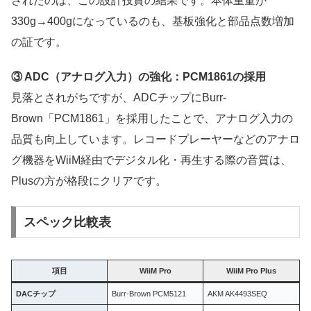
されたのは、この設計投資の結果です。本体重量が
330g→400gになっているのも、基板強化と部品点数増加
の証です。
③ ADC（アナログ入力）の強化：PCM1861の採用
見落とされがちですが、ADCチップにBurr-
Brown「PCM1861」を採用したことで、アナログ入力の
品質も向上しています。レコードプレーヤーなどのアナロ
グ機器をWiiM経由でデジタル化・再生する際の音質は、
Plusの方が格段にクリアです。
スペック比較表
項目
WiiM Pro
WiiM Pro Plus
DACチップ
Burr-Brown PCM5121
AKM AK4493SEQ