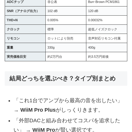
ADCチップ
非公表
Burr-Brown PCM1861
SNR（アナログ出力）
102 dB
120 dB
THD+N
0.005%
0.00032%
クロック
標準
超低ノイズクロック
リモコン
ロットにより別売
音声対応リモコン付属
重量
330g
400g
実売価格目安
約2万円台
約3.5万円前後
結局どっちを選ぶべき？タイプ別まとめ
「これ1台でアンプから最高の音を出したい」
→
WiiM Pro Plus
がしっくりきます。
「外部DACと組み合わせてコスパを追求した
い」 →
WiiM Pro
が賢い選択です。