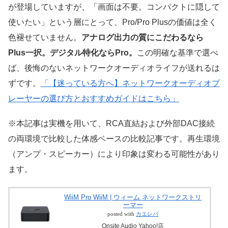
が登場していますが、「画面は不要。コンパクトに隠して
使いたい」という層にとって、Pro/Pro Plusの価値は全く
色褪せていません。
アナログ出力の質にこだわるなら
Plus一択。デジタル特化ならPro。
この明確な基準で選べ
ば、後悔のないネットワークオーディオライフが送れるは
ずです。
「【迷っている方へ】ネットワークオーディオプ
レーヤーの選び方とおすすめガイドはこちら」
※本記事は実機を用いて、RCA直結および外部DAC接続
の両環境で比較した体感ベースの比較記事です。再生環境
（アンプ・スピーカー）により印象は変わる可能性があり
ます。
WiiM Pro WiiM | ウィーム ネットワークストリ
ーマー
posted with
カエレバ
Onsite Audio Yahoo!店