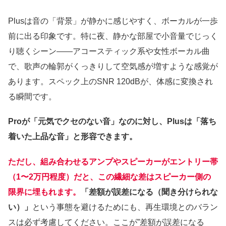
Plusは音の「背景」が静かに感じやすく、ボーカルが一歩
前に出る印象です。特に夜、静かな部屋で小音量でじっく
り聴くシーン——アコースティック系や女性ボーカル曲
で、歌声の輪郭がくっきりして空気感が増すような感覚が
あります。スペック上のSNR 120dBが、体感に変換され
る瞬間です。
Proが「元気でクセのない音」なのに対し、Plusは「落ち
着いた上品な音」と形容できます。
ただし、組み合わせるアンプやスピーカーがエントリー帯
（1〜2万円程度）だと、この繊細な差はスピーカー側の
限界に埋もれます。
「差額が誤差になる（聞き分けられな
い）」
という事態を避けるためにも、再生環境とのバラン
スは必ず考慮してください。ここが”差額が誤差になる