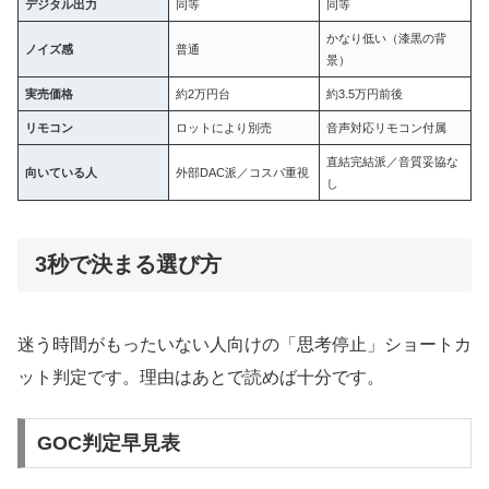
デジタル出力
同等
同等
かなり低い（漆黒の背
ノイズ感
普通
景）
実売価格
約2万円台
約3.5万円前後
リモコン
ロットにより別売
音声対応リモコン付属
直結完結派／音質妥協な
向いている人
外部DAC派／コスパ重視
し
3秒で決まる選び方
迷う時間がもったいない人向けの「思考停止」ショートカ
ット判定です。理由はあとで読めば十分です。
GOC判定早見表