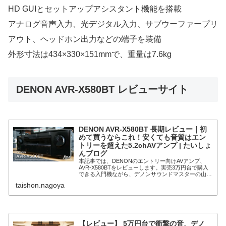
HD GUIとセットアップアシスタント機能を搭載
アナログ音声入力、光デジタル入力、サブウーファープリ
アウト、ヘッドホン出力などの端子を装備
外形寸法は434×330×151mmで、重量は7.6kg
DENON AVR-X580BT レビューサイト
DENON AVR-X580BT 長期レビュー｜初
めて買うならこれ！安くても音質はエン
トリーを超えた5.2chAVアンプ | たいしょ
んブログ
本記事では、DENONのエントリー向けAVアンプ、
AVR-X580BTをレビューします。実売3万円台で購入
できる入門機ながら、デノンサウンドマスターの山内
氏が開発当初から加わっている本格モデルです。 現
taishon.nagoya
在DENON AVR-X1700Hを使
【レビュー】 5万円台で衝撃の音、デノ