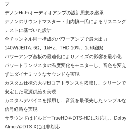
プ
デノンHi-Fiオーディオアンプの設計思想を継承
デノンのサウンドマスター・山内慎一氏によるリスニング
テストに基づいた設計
全チャンネル同一構成のパワーアンプで最大出力
140W(JEITA: 6Ω、1kHz、THD 10%、1ch駆動)
パワーアンプ基板の最適化によりノイズの影響を最小化
パワートランジスタの温度変化をモニターし、音色を変え
ずにダイナミックなサウンドを実現
カスタム仕様の大型EIコアトランスを搭載し、クリーンで
安定した電源供給を実現
カスタムデバイスを採用し、音質を最優先したシンプルな
信号経路を実現
サラウンドはドルビーTrueHDやDTS-HDに対応し、Dolby
AtmosやDTS:Xには非対応