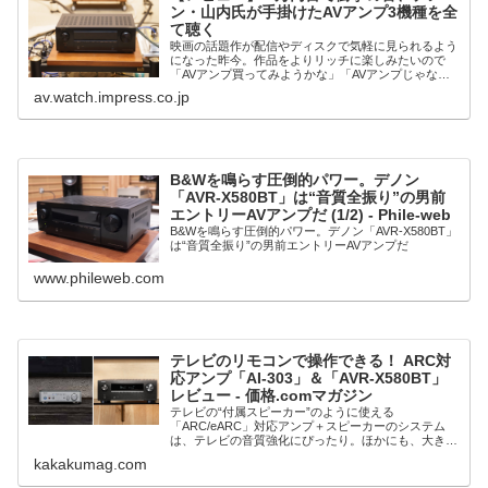
ン・山内氏が手掛けたAVアンプ3機種を全
て聴く
映画の話題作が配信やディスクで気軽に見られるよう
になった昨今。作品をよりリッチに楽しみたいので
「AVアンプ買ってみようかな」「AVアンプじゃなく
ても、音の良い2chアンプ買ってみようかな」と思っ
av.watch.impress.co.jp
ている人も多いだろう。そんな“初めてのAVアン...
B&Wを鳴らす圧倒的パワー。デノン
「AVR-X580BT」は“音質全振り”の男前
エントリーAVアンプだ (1/2) - Phile-web
B&Wを鳴らす圧倒的パワー。デノン「AVR-X580BT」
は“音質全振り”の男前エントリーAVアンプだ
www.phileweb.com
テレビのリモコンで操作できる！ ARC対
応アンプ「AI-303」＆「AVR-X580BT」
レビュー - 価格.comマガジン
テレビの“付属スピーカー”のように使える
「ARC/eARC」対応アンプ＋スピーカーのシステム
は、テレビの音質強化にぴったり。ほかにも、大きな
メリットがあるのです。
kakakumag.com