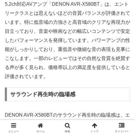
5.2ch対応AVアンプ「DENON AVR-X580BT」は、エント
リークラスとは思えないほどの音質バランスが評価されて
います。特に低音域の力強さと高音域のクリアな再現力が
目立っており、音楽や映画などの幅広いコンテンツで安定
したパフォーマンスを発揮しています。パワーアンプの性
能がしっかりしており、重低音や微細な音の表現も見事に
こなします。一部のレビューではその自然な音質を絶賛す
る声が多く見られ、価格帯以上の満足度を提供していると
評価されています。
サラウンド再生時の臨場感
DENON AVR-X580BTのサラウンド再生時の臨場感は、エ
ントリークラスとしては非常に高く評価されています。
メニュー
ホーム
検索
トップ
サイドバー
5.2ch対応によって、しっかりとした没入感を提供するの