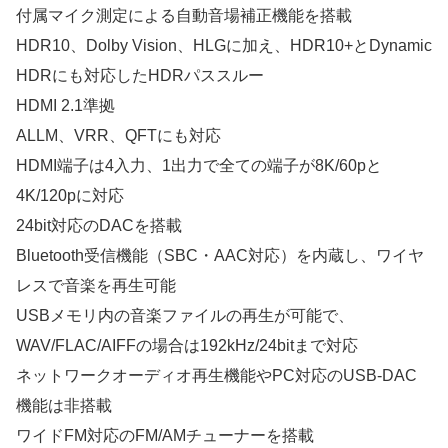
付属マイク測定による自動音場補正機能を搭載
HDR10、Dolby Vision、HLGに加え、HDR10+とDynamic
HDRにも対応したHDRパススルー
HDMI 2.1準拠
ALLM、VRR、QFTにも対応
HDMI端子は4入力、1出力で全ての端子が8K/60pと
4K/120pに対応
24bit対応のDACを搭載
Bluetooth受信機能（SBC・AAC対応）を内蔵し、ワイヤ
レスで音楽を再生可能
USBメモリ内の音楽ファイルの再生が可能で、
WAV/FLAC/AIFFの場合は192kHz/24bitまで対応
ネットワークオーディオ再生機能やPC対応のUSB-DAC
機能は非搭載
ワイドFM対応のFM/AMチューナーを搭載