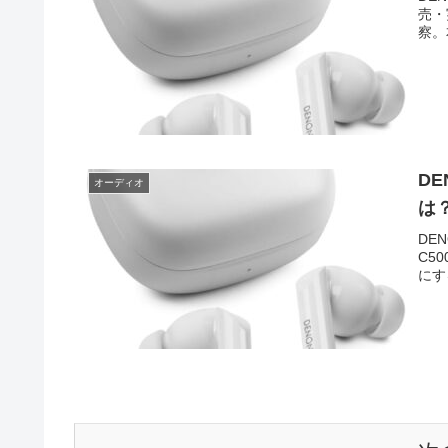
売・
察。
DE
オーディオ
は
DE
C5
にす