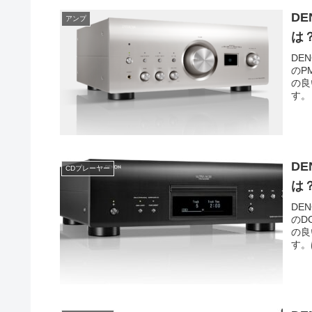
DE
アンプ
は
DE
のP
の良
す。
DE
CDプレーヤー
は
DE
のD
の良
す。