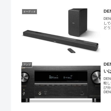
DE
オーディオ
DE
して
どう
DE
アンプ
い
DE
較し
び分
DE