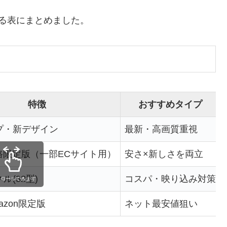
る表にまとめました。
特徴
おすすめタイプ
プ・新デザイン
最新・高画質重視
路限定版（一部ECサイト用）
安さ×新しさを両立
ル(32型)
コスパ・映り込み対策
クロールできます
azon限定版
ネット最安値狙い