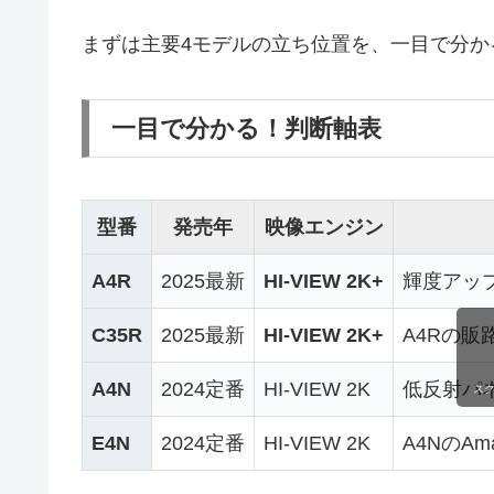
まずは主要4モデルの立ち位置を、一目で分か
一目で分かる！判断軸表
型番
発売年
映像エンジン
A4R
2025最新
HI-VIEW 2K+
輝度アッ
C35R
2025最新
HI-VIEW 2K+
A4Rの販
A4N
2024定番
HI-VIEW 2K
低反射パネ
ス
E4N
2024定番
HI-VIEW 2K
A4NのAm