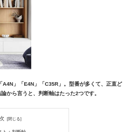
A4N」「E4N」「C35R」。型番が多くて、正直ど
論から言うと、判断軸はたった2つです。
次
スト＋判断軸