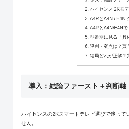
ハイセンス 2Kモ
A4RとA4N / E
A4RとA4N/E4
型番別に見る「具
評判・弱点は？買
結局どれが正解？
導入：結論ファースト＋判断軸
ハイセンスの2Kスマートテレビ選びで迷って
せん。