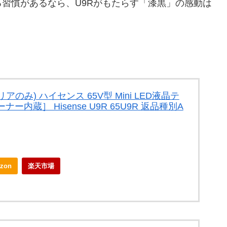
習慣があるなら、U9Rがもたらす「漆黒」の感動は
のみ) ハイセンス 65V型 Mini LED液晶テ
ナー内蔵］ Hisense U9R 65U9R 返品種別A
zon
楽天市場