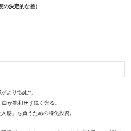
度の決定的な差）
がより“沈む”。
、白が飽和せず鋭く光る。
没入感」を買うための特化投資。