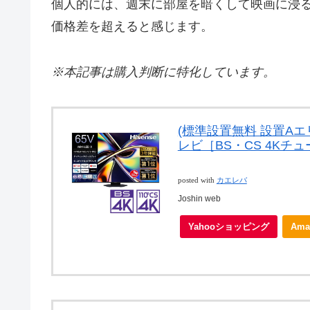
個人的には、週末に部屋を暗くして映画に浸る
価格差を超えると感じます。
※本記事は購入判断に特化しています。
(標準設置無料 設置Aエリア
レビ［BS・CS 4Kチュー
posted with
カエレバ
Joshin web
Yahooショッピング
Ama