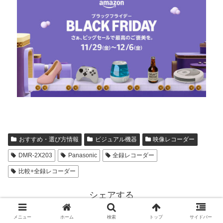
おすすめ・選び方情報
ビジュアル機器
映像レコーダー
DMR-2X203
Panasonic
全録レコーダー
比較+全録レコーダー
シェアする
X
Facebook
はてブ
メニュー
ホーム
検索
トップ
サイドバー