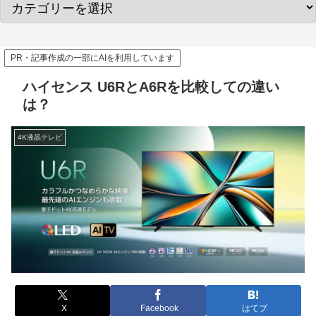
PR・記事作成の一部にAIを利用しています
ハイセンス U6RとA6Rを比較しての違い
は？
4K液晶テレビ
X
Facebook
はてブ