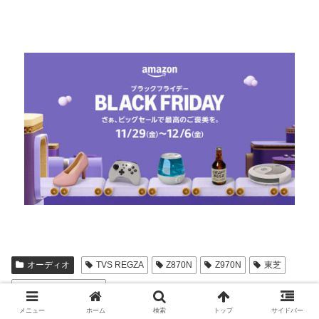
オーディオ
TVS REGZA
Z870N
Z970N
東芝
比較+4K液晶テレビ
メニュー
ホーム
検索
トップ
サイドバー