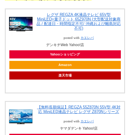
レグザ REGZA 4K液晶テレビ 65V型
MiniLED+量子ドット 65Z970N (大型配送対象商
品 / 配達日・時間指定不可/ 沖縄および離島対応
不可)
posted with
カエレバ
デンキチWeb Yahoo!店
Yahooショッピング
Amazon
楽天市場
【無料長期保証】REGZA 55Z870N 55V型 4K対
応 MiniLED液晶テレビ レグザ Z870Nシリーズ
posted with
カエレバ
ヤマダデンキ Yahoo!店