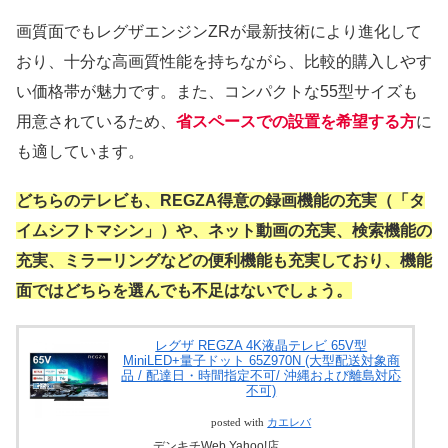
画質面でもレグザエンジンZRが最新技術により進化して
おり、十分な高画質性能を持ちながら、比較的購入しやす
い価格帯が魅力です。また、コンパクトな55型サイズも
用意されているため、
省スペースでの設置を希望する方
に
も適しています。
どちらのテレビも、REGZA得意の録画機能の充実（「タ
イムシフトマシン」）や、ネット動画の充実、検索機能の
充実、ミラーリングなどの便利機能も充実しており、機能
面ではどちらを選んでも不足はないでしょう。
レグザ REGZA 4K液晶テレビ 65V型
MiniLED+量子ドット 65Z970N (大型配送対象商
品 / 配達日・時間指定不可/ 沖縄および離島対応
不可)
posted with
カエレバ
デンキチWeb Yahoo!店