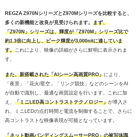
REGZA Z970NシリーズとZ970Mシリーズを比較すると、
多くの新機能と改良が見受けられます。
まず、
「Z970N」シリーズは、輝度が「Z970M」シリーズ比で
約1.3倍に向上し、ピーク輝度が3,000nitに達していま
す。
これにより、映像の詳細がさらに鮮明に表示されま
す。
また、新搭載された「AIシーン高画質PRO」
により、
「夜景」「花火/星空」「リング競技」などのシーンをAI
が自動で識別し、最適な画質設定を行います。これに加
え、
「ミニLED高コントラストテクノロジー」
が導入さ
れ、ミニLEDの点灯時間と電流を制御することで、さらに
高コントラストな映像表現が可能となっています。
「ネット動画バンディングスムーサーPRO」の被写体識