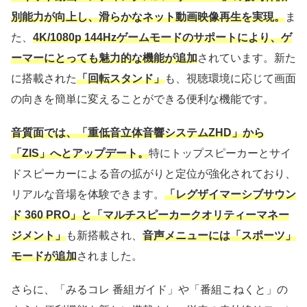
別能力が向上し、滑らかなネット動画映像再生を実現。
ま
た、
4K/1080p 144Hzゲームモードのサポートにより、ゲ
ーマーにとっても魅力的な機能が追加
されています。新た
に搭載された
「回転スタンド」
も、視聴環境に応じて画面
の向きを簡単に変えることができる便利な機能です。
音質面では、「重低音立体音響システムZHD」から
「ZIS」へとアップデート。
特にトップスピーカーとサイ
ドスピーカーによる音の拡がりと定位が強化されており、
リアルな音場を体験できます。
「レグザイマーシブサウン
ド 360 PRO」と「マルチスピーカークオリティーマネー
ジメント」
も新搭載され、
音声メニューには「スポーツ」
モードが追加
されました。
さらに、「みるコレ 番組ガイド」や「番組こねくと」の