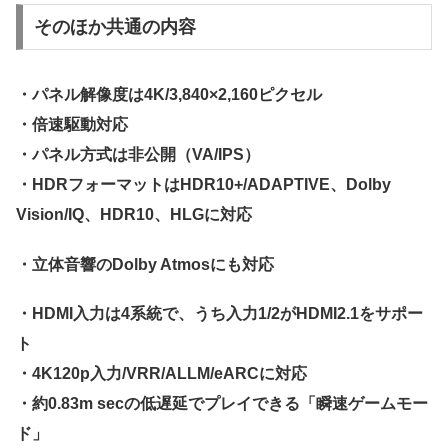
そのほか共通の内容
・パネル解像度は4K/3,840×2,160ピクセル
・倍速駆動対応
・パネル方式は非公開（VA/IPS）
・HDRフォーマットはHDR10+/ADAPTIVE、Dolby
Vision/IQ、HDR10、HLGに対応
・立体音響のDolby Atmosにも対応
・HDMI入力は4系統で、うち入力1/2がHDMI2.1をサポー
ト
・4K120p入力/VRR/ALLM/eARCに対応
・約0.83m secの低遅延でプレイできる「瞬速ゲームモー
ド」