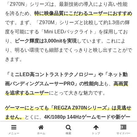
「Z970N」シリーズは、最新技術の導入により高い性能
を誇るため、
特に映像品質にこだわるユーザーにおすすめ
です。まず、「Z970M」シリーズと比較して約1.3倍の輝
度を可能にする「Mini LEDバックライト」を採用してお
り、
ピーク輝度は3,000nitを実現
しています。これによ
り、明るい環境でも細部までくっきりと映し出すことがで
きます。
「ミニLED高コントラストテクノロジー」や「ネット動
画バンディングスムーサーPRO」の性能向上
も、
高画質
を追求するユーザー
にとって大きな魅力です。
ゲーマーにとっても「REGZA Z970Nシリーズ」は見逃せ
ません。
とくに、
4K/1080p 144Hzゲームモードや新ゲー
ミングメニューの搭載により、高速で滑らかな映像表現が
メニュー
ホーム
検索
トップ
サイドバー
可能です。
これにより、アクションゲームやスポーツゲー