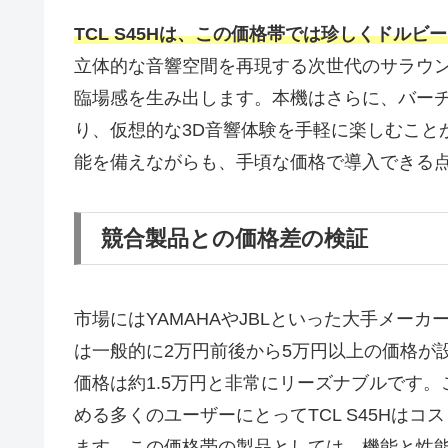
TCL S45Hは、この価格帯では珍しくドル
立体的な音響空間を再現する次世代のサラウ
臨場感を生み出します。本機はさらに、バーチャルサ
り、仮想的な3D音響体験を手軽に楽しむこと
能を備えながらも、手頃な価格で導入できる
競合製品との価格差の検証
市場にはYAMAHAやJBLといった大手メー
は一般的に2万円前後から5万円以上の価格が設
価格は約1.5万円と非常にリーズナブルです
める多くのユーザーにとってTCL S45Hは
ます。この価格帯の製品としては、機能と性