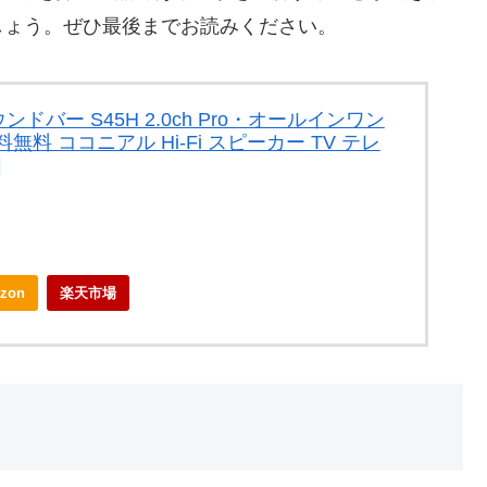
しょう。ぜひ最後までお読みください。
ウンドバー S45H 2.0ch Pro・オールインワン
料 ココニアル Hi-Fi スピーカー TV テレ
|
zon
楽天市場