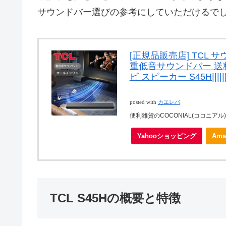
サウンドバー選びの参考にしていただけるで
[正規品販売店] TCL サ
重低音サウンドバー 送料無
ビ スピーカー S45H|||||
posted with
カエレバ
便利雑貨のCOCONIAL(ココニアル)
Yahooショッピング
Ama
TCL S45Hの概要と特徴