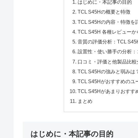
はじめに・本記事の目的
TCL S45Hの概要と特徴
TCL S45Hの内容・特徴
TCL S45H 各種レビュ
音質の評価分析：TCL S
設置性・使い勝手の分析：
口コミ・評価と他製品比較分
TCL S45Hの強みと弱みは
TCL S45Hがおすすめの
TCL S45Hがあまりお
まとめ
はじめに・本記事の目的