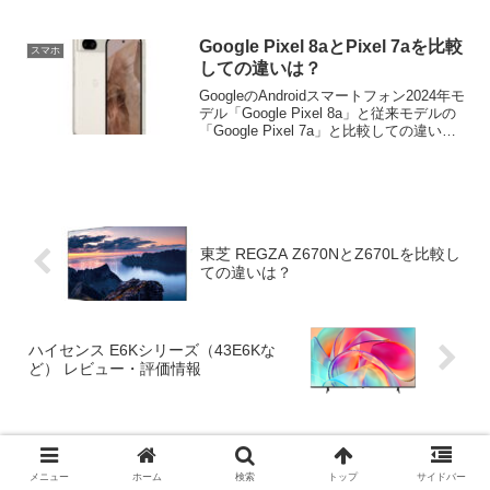
そして今後は、Googleのスマートウォッ
チはPixel Watchに集約されるとのこと。
この理由や背景について考察。
Google Pixel 8aとPixel 7aを比較
スマホ
しての違いは？
GoogleのAndroidスマートフォン2024年モ
デル「Google Pixel 8a」と従来モデルの
「Google Pixel 7a」と比較しての違い
を、性能・機能の違いのほか、コスパ面
も含めて解説・考察します。
東芝 REGZA Z670NとZ670Lを比較し
ての違いは？
ハイセンス E6Kシリーズ（43E6Kな
ど） レビュー・評価情報
コメント
メニュー
ホーム
検索
トップ
サイドバー