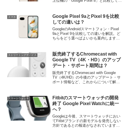
上位機の「Google Pixel 8」と比較しての
違いを、性能・機能の違いのほか、コス
パ面も含めて解説・考察します。
Google Pixel 9aとPixel 9を比較
スマホ
しての違いは？
GoogleのAndroidスマートフォン・Pixel
9aとPixel 9を比較しての違いを解説。ど
ちらをどう選べばよいかも案内します。2
つで迷っている方は是非参考にしてくだ
さい！
販売終了するChromecast with
ストリーミングデバイス
Google TV（4K・HD）のアップ
デート・サポート期間は？
販売終了するChromecast with Google
TV（4K/HD）の今後のアップデート・サ
ポート情報など、これからについて解説
します。
Fitbitのスマートウォッチの開発
スマートウォッチ
終了 Google Pixel Watchに統一
へ？
Googleは今後、スマートウォッチにおい
てFitbitブランドの新モデルを発売しない
方針であるとの報道がなされています。