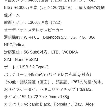
背面カメラ：6400万画素（f/1.89･1/1.73インチ･OIS･
EIS）+1300万画素（f/2.2･120°超広角）、最大8倍の超解
像ズーム
前面カメラ：1300万画素（f/2.2）
オーディオ：ステレオスピーカー
通信機能：Wi-Fi 6E、Bluetooth 5.3、5G、4G、3G、
NFC/Felica
対応通信：5G Sub6対応、LTE、WCDMA
SIM：Nano + eSIM
ポート：USB 3.2 Type-C
バッテリー：4492mAh（ワイヤレス充電 Qi対応）
その他：指紋認証（画面）、顔認証、IP67の防塵･防水、
おサイフケータイ、セキュリティチップ Titan M2、
サイズ：152.1 x 72.7 x 8.9mm / 188g
カラバリ：Volcanic Black、Porcelain、Bay、Aloe