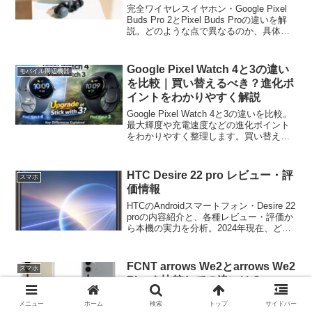
完全ワイヤレスイヤホン・Google Pixel
Buds Pro 2とPixel Buds Proの違いを解
説。どのような点で異なるのか、具体的
なポイントを挙げながら徹底的に比較し
ます。
Google Pixel Watch 4と3の違い
モバイル周辺機器
を比較｜買い替えるべき？進化ポ
イントをわかりやすく解説
Google Pixel Watch 4と3の違いを比較。
最大輝度や充電速度などの進化ポイント
をわかりやすく整理します。買い替える
べきか、値下がりした3を選ぶべきかを結
論付きで解説。
HTC Desire 22 pro レビュー・評
スマホ
価情報
HTCのAndroidスマートフォン・Desire 22
proの内容紹介と、各種レビュー・評価か
ら本機の実力を分析。2024年現在、どの
ようなユーザーにおすすめかも考察しま
す。
FCNT arrows We2とarrows We2
スマホ
Plusを比較しての違いは？
FCNTのスマートフォン・arrows We2と
メニュー
ホーム
検索
トップ
サイドバー
arrows We2 Plusを比較しての違いと、共