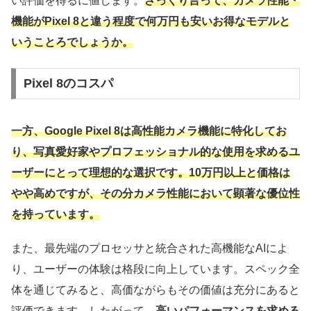
い評価を得るに値します。
ざっくり言って、カメラ性能・
機能がPixel 8と違う程度で何万円も安いお得なモデルと
いうことろでしょうか。
Pixel 8のコスパ
一方、Google Pixel 8は高性能カメラ機能に特化してお
り、写真愛好家やプロフェッショナル的な使用を求めるユ
ーザーにとって理想的な選択です。10万円以上と価格は
やや高めですが、その分カメラ性能において顕著な優位性
を持っています。
また、最先端のプロセッサと統合された高機能なAIによ
り、ユーザーの体験は格段に向上しています。スペック全
体を通じてみると、高価ながらもその価値は充分にあると
評価できます。したがって、
高いパフォーマンスを求める