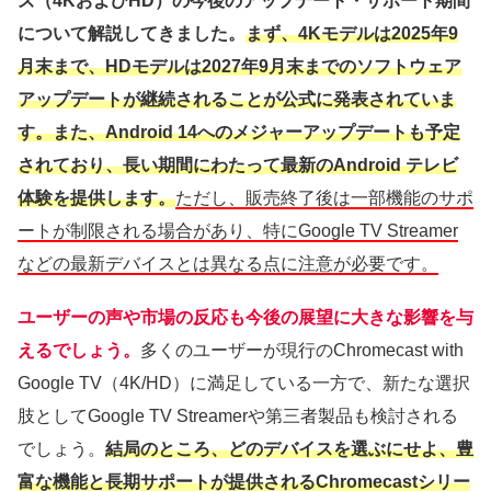
ズ（4KおよびHD）の今後のアップデート・サポート期間
について解説してきました。
まず、4Kモデルは2025年9
月末まで、HDモデルは2027年9月末までのソフトウェア
アップデートが継続されることが公式に発表されていま
す。また、Android 14へのメジャーアップデートも予定
されており、長い期間にわたって最新のAndroid テレビ
体験を提供します。
ただし、販売終了後は一部機能のサポ
ートが制限される場合があり、特にGoogle TV Streamer
などの最新デバイスとは異なる点に注意が必要です。
ユーザーの声や市場の反応も今後の展望に大きな影響を与
えるでしょう。
多くのユーザーが現行のChromecast with
Google TV（4K/HD）に満足している一方で、新たな選択
肢としてGoogle TV Streamerや第三者製品も検討される
でしょう。
結局のところ、どのデバイスを選ぶにせよ、豊
富な機能と長期サポートが提供されるChromecastシリー