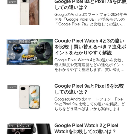
Google Pixel 8aとPixel 7aを比較
スマホ
しての違いは？
GoogleのAndroidスマートフォン2024年モ
デル「Google Pixel 8a」と従来モデルの
「Google Pixel 7a」と比較しての違い
を、性能・機能の違いのほか、コスパ面
も含めて解説・考察します。
Google Pixel Watch 4と3の違い
モバイル周辺機器
を比較｜買い替えるべき？進化ポ
イントをわかりやすく解説
Google Pixel Watch 4と3の違いを比較。
最大輝度や充電速度などの進化ポイント
をわかりやすく整理します。買い替える
べきか、値下がりした3を選ぶべきかを結
論付きで解説。
Google Pixel 9aとPixel 9を比較
スマホ
しての違いは？
GoogleのAndroidスマートフォン・Pixel
9aとPixel 9を比較しての違いを解説。ど
ちらをどう選べばよいかも案内します。2
つで迷っている方は是非参考にしてくだ
さい！
Google Pixel Watch 2とPixel
スマートウォッチ
Watchを比較しての違いは？