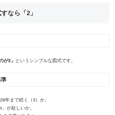
試すなら「2」
のが2」
というシンプルな図式です。
基準
028年まで続く（3）か。
m」が欲しいか。