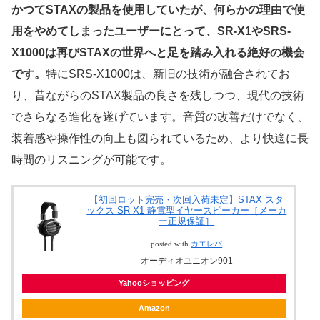
かつてSTAXの製品を使用していたが、何らかの理由で使
用をやめてしまったユーザーにとって、SR-X1やSRS-
X1000は再びSTAXの世界へと足を踏み入れる絶好の機会
です。
特にSRS-X1000は、新旧の技術が融合されてお
り、昔ながらのSTAX製品の良さを残しつつ、現代の技術
でさらなる進化を遂げています。音質の改善だけでなく、
装着感や操作性の向上も図られているため、より快適に長
時間のリスニングが可能です。
【初回ロット完売・次回入荷未定】STAX スタ
ックス SR-X1 静電型イヤースピーカー［メーカ
ー正規保証］
posted with
カエレバ
オーディオユニオン901
Yahooショッピング
Amazon