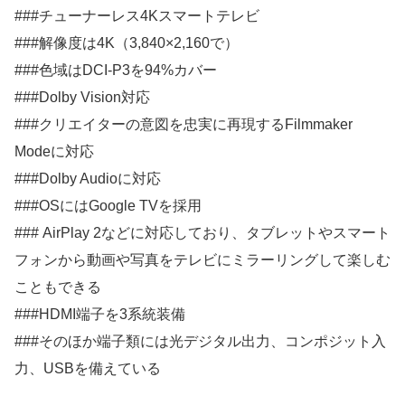
###チューナーレス4Kスマートテレビ
###解像度は4K（3,840×2,160で）
###色域はDCI-P3を94%カバー
###Dolby Vision対応
###クリエイターの意図を忠実に再現するFilmmaker
Modeに対応
###Dolby Audioに対応
###OSにはGoogle TVを採用
### AirPlay 2などに対応しており、タブレットやスマート
フォンから動画や写真をテレビにミラーリングして楽しむ
こともできる
###HDMI端子を3系統装備
###そのほか端子類には光デジタル出力、コンポジット入
力、USBを備えている