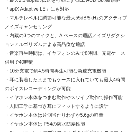
・最大2.1Mbpsの伝送を可能にするLE AUDIOの新規格
「aptX Adaptive LE」にも対応
・マルチレベルに調節可能な最大55dB/5kHzのアクティブ
ノイズキャンセリング
・内蔵の3つのマイクと、AIベースの通話ノイズリダクシ
ョンアルゴリズムによる高品位な通話
・音楽再生時間は、イヤフォンのみで8時間、充電ケース
併用で40時間
・10分充電で約4.5時間再生可能な急速充電機能
・耳に装着したままでもケースに入れていても最大4時間
のボイスレコーディングが可能
・イヤホン本体をつまむ動作やスワイプ動作で操作可能
・人間工学に基づき耳にフィットするように設計
・イヤホン本体は片側当たりわずか5.6gの軽量
・イヤホン本体はIP54の防水防塵性能