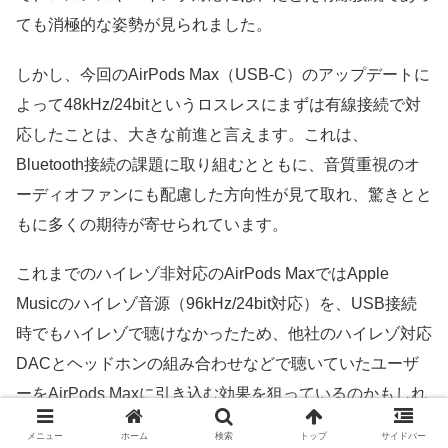
ても消極的な姿勢が見られました。
しかし、今回のAirPods Max（USB-C）のアップデートに
よって48kHz/24bitというロスレスにまずは有線接続で対
応したことは、大きな前進と言えます。これは、
Bluetooth接続の課題に取り組むとともに、音質重視のオ
ーディオファンにも配慮した方向性が見て取れ、驚きとと
もに多くの期待が寄せられています。
これまでのハイレゾ非対応のAirPods MaxではApple
Musicのハイレゾ音源（96kHz/24bit対応）を、USB接続
時でもハイレゾで聴けなかったため、他社のハイレゾ対応
DACとヘッドホンの組み合わせなどで聴いていたユーザ
ーをAirPods Maxに引き込む効果を狙っているのかもしれ
ません。
メニュー
ホーム
検索
トップ
サイドバー