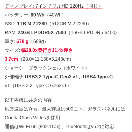
ディスプレイ: 7インチフルHD 120Hz（同じ）
バッテリー:
80 Wh
（40Wh）
SSD:
1TB M.2 2280
（512GB M.2 2230）
RAM:
24GB LPDDR5X-7500
（16GB LPDDR5-6400)
重さ:
678 g
（608g）
サイズ:
幅28.0x奥行き11.4x厚さ
3.7cm
（28.0×11.138×3.243cm）
シャーシ：ブラックシェル（ホワイト）
外部端子:
USB3.2 Type-C Gen2 ×1、USB4 Type-C
×1
（USB 3.2 Type-C Gen2×1）
以下両機に共通の内容
応答速度は7ms、最大輝度は500ニト、ガラスパネルには
Gorilla Glass Victusを採用
通信はWi-Fi 6E (802.11ax) 、Bluetoothはv5.2に対応