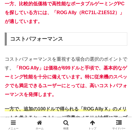
一方、比較的低価格で高性能なポータブルゲーミングPC
を探している方には、「ROG Ally（RC71L-Z1E512）」
が適しています。
コストパフォーマンス
コストパフォーマンスを重視する場合の選択のポイントで
す。
「ROG Ally」は価格が699ドルと手頃で、基本的なゲ
ーミング性能を十分に備えています。特に従来機のスペッ
クでも満足できるユーザーにとっては、高いコストパフォ
ーマンスを発揮します。
一方で、追加の100ドルで得られる「ROG Ally X」のメリ
ットを考えると、ストレージ容量やメモリが大幅にアップ
グレードされており、さらにUSB4の対応による拡張性も
メニュー
ホーム
検索
トップ
サイドバー