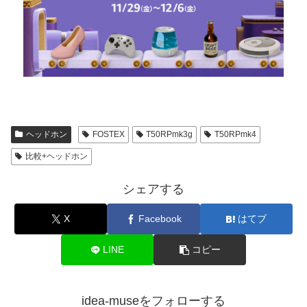
ヘッドホン
FOSTEX
T50RPmk3g
T50RPmk4
比較+ヘッドホン
シェアする
X
Facebook
はてブ
LINE
コピー
idea-museをフォローする