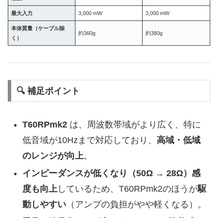
最大入力
3,000 mW
3,000 mW
本体質量（ケーブル除
約360g
約380g
く）
🔍 補足ポイント
T60RPmk2
は、周波数帯域がより広く、特に
低音域が10Hzまで対応しており、
高域・低域
のレンジが向上
。
インピーダンスが低くなり（50Ω → 28Ω）感
度も向上
しているため、T60RPmk2のほうが
駆
動しやすい
（アンプの負担がやや軽くなる）。