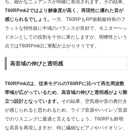
ち、細かなニュアンスが明確に表現されます。その結果、
T60RPmk2ではより解像度が高く、再現性に優れた音が
感じられるでしょう。
一方、T60RPもRP振動板特有のフ
ラットな特性故に中域のバランスが良好で、モニターヘッ
ドホンとしての役割を十分に果たしますが、明瞭性という
点ではT60RPmk2に軍配が上がりそうです。
高音域の伸びと透明感
T60RPmk2は、従来モデルのT60RPに比べて再生周波数
帯域が広がっているため、高音域の伸びと透明感がより際
立つ設計となっています。
その結果、空気感や音の奥行き
が感じられると思われるため、ライブ音源やハイレゾ音源
でのリスニングに最適と言えるでしょう。T60RPも鮮明
な高音を再現しますが、特に繊細なピアノやバイオリン、