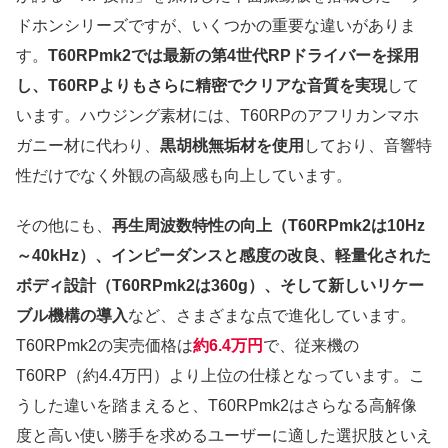
ドホンシリーズですが、いくつかの重要な違いがありま
す。
T60RPmk2では最新の第4世代RPドライバーを採用
し、T60RPよりもさらに精密でクリアな音質を実現
して
います。ハウジング素材には、T60RPのアフリカンマホ
ガニー材に代わり、
黒胡桃無垢材を使用
しており、音響特
性だけでなく外観の高級感も向上しています。
その他にも、
再生周波数特性の向上（T60RPmk2は10Hz
～40kHz）、インピーダンスと感度の改良、軽量化された
ボディ設計（T60RPmk2は360g）、そして新しいリケー
ブル機構の導入
など、さまざまな点で進化しています。
T60RPmk2の実売価格は
約6.4万円
で、従来機の
T60RP（約4.4万円）より上位の仕様となっています。こ
うした違いを踏まえると、T60RPmk2はさらなる高解像
度と高い使い勝手を求めるユーザーに適した選択肢といえ