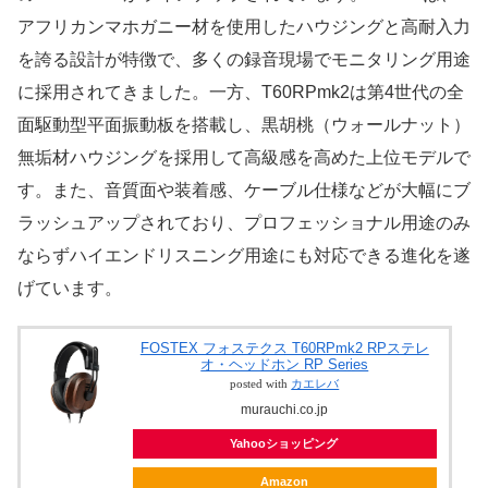
アフリカンマホガニー材を使用したハウジングと高耐入力
を誇る設計が特徴で、多くの録音現場でモニタリング用途
に採用されてきました。一方、T60RPmk2は第4世代の全
面駆動型平面振動板を搭載し、黒胡桃（ウォールナット）
無垢材ハウジングを採用して高級感を高めた上位モデルで
す。また、音質面や装着感、ケーブル仕様などが大幅にブ
ラッシュアップされており、プロフェッショナル用途のみ
ならずハイエンドリスニング用途にも対応できる進化を遂
げています。
FOSTEX フォステクス T60RPmk2 RPステレ
オ・ヘッドホン RP Series
posted with
カエレバ
murauchi.co.jp
Yahooショッピング
Amazon