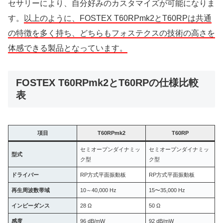
セサリーにより、自分好みのカスタマイズが可能になりま
す。
以上のように、FOSTEX T60RPmk2とT60RPは共通
の特徴を多く持ち、どちらもフォステクスの技術の高さを
体感できる製品となっています。
FOSTEX T60RPmk2とT60RPの仕様比較
表
項目
T60RPmk2
T60RP
セミオープンダイナミッ
セミオープンダイナミッ
型式
ク型
ク型
ドライバー
RP方式平面振動板
RP方式平面振動板
再生周波数帯域
10～40,000 Hz
15〜35,000 Hz
インピーダンス
28 Ω
50 Ω
感度
96 dB/mW
92 dB/mW