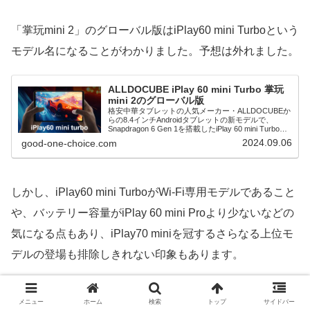
「掌玩mini 2」のグローバル版はiPlay60 mini Turboという
モデル名になることがわかりました。予想は外れました。
ALLDOCUBE iPlay 60 mini Turbo 掌玩
mini 2のグローバル版
格安中華タブレットの人気メーカー・ALLDOCUBEか
らの8.4インチAndroidタブレットの新モデルで、
Snapdragon 6 Gen 1を搭載したiPlay 60 mini Turboの
概要をご紹介。
2024.09.06
good-one-choice.com
しかし、iPlay60 mini TurboがWi-Fi専用モデルであること
や、バッテリー容量がiPlay 60 mini Proより少ないなどの
気になる点もあり、iPlay70 miniを冠するさらなる上位モ
デルの登場も排除しきれない印象もあります。
追記：iPlay60 mini Turboが10月初旬にア
メニュー
ホーム
検索
トップ
サイドバー