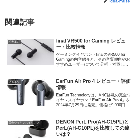
idea-muse
関連記事
final VR500 for Gaming レビュ
イヤホン
ー・比較情報
ゲーミングイヤホン・finalのVR500 for
Gamingの内容紹介と、その音質傾向やお
すすめユーザーについて分析・考察しま
す。
EarFun Air Pro 4 レビュー・評価
イヤホン
情報
EarFun Technologyは、ANC搭載の完全ワ
イヤレスイヤホン「EarFun Air Pro 4」を
2024年7月29日に発売。価格は9,990円。
本機の内容紹介と、各種レビュー・評価
から本機の実力を分析・考察。
DENON PerL Pro(AH-C15PL)と
完全ワイヤレスイヤホン
PerL(AH-C10PL)を比較しての違
いは？