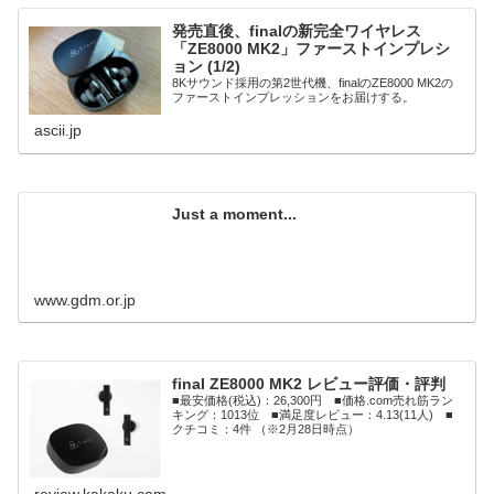
発売直後、finalの新完全ワイヤレス
「ZE8000 MK2」ファーストインプレシ
ョン (1/2)
8Kサウンド採用の第2世代機、finalのZE8000 MK2の
ファーストインプレッションをお届けする。
ascii.jp
Just a moment...
www.gdm.or.jp
final ZE8000 MK2 レビュー評価・評判
■最安価格(税込)：26,300円 ■価格.com売れ筋ラン
キング：1013位 ■満足度レビュー：4.13(11人) ■
クチコミ：4件 （※2月28日時点）
review.kakaku.com