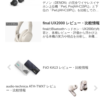
デノン（DENON）の完全ワイヤレスイヤ
ホン上位機「PerL Pro(AH-C15PL)」と下
位の「PerL(AH-C10PL)」を比較しての違
いを解説。
final UX2000 レビュー・比較情報
ヘッドホン
finalのBluetoothヘッドホン・UX2000の内
容と、各種レビュー・評価から浮かび上
がる本機の実力や弱点を分析し、本機の
おすすめユーザーや使い方を考察しま
す。
FiiO KA13 レビュー・比較情報
audio-technica ATH-TWX7 レビュ
ー・比較情報