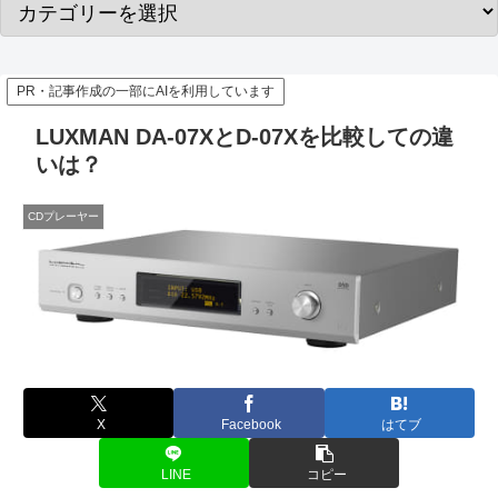
PR・記事作成の一部にAIを利用しています
LUXMAN DA-07XとD-07Xを比較しての違
いは？
CDプレーヤー
X
Facebook
はてブ
LINE
コピー