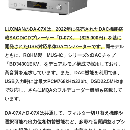
LUXMANのDA-07Xは、2022年に発売されたDAC機能搭
載SACD/CDプレーヤー「D-07X」（825,000円）を基に
開発されたUSB対応単体DAコンバーターです。
両モデル
ともに、ROHM製「MUS-IC」シリーズのDACチップ
「BD34301EKV」をデュアルモノ構成で採用しており、
高音質を追求しています。また、DAC機能を利用でき、
USB入力時には最大PCM768kHz/32bit、DSD22.5MHzま
で対応し、さらにMQAのフルデコーダー機能も搭載して
います。
DA-07XとD-07Xは共通して、フィルター切り替え機能や
選択可能な出力位相切替機能など、多彩な音質調整オプシ