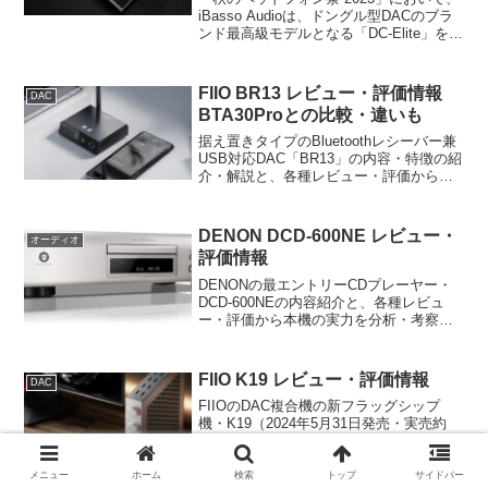
iBasso Audioは、ドングル型DACのブラ
ンド最高級モデルとなる「DC-Elite」を発
表。価格は約6.6万円程度で発売時期はま
だ未定。本機の概要と試聴レビュー情報
などをまとめます。
FIIO BR13 レビュー・評価情報
DAC
BTA30Proとの比較・違いも
据え置きタイプのBluetoothレシーバー兼
USB対応DAC「BR13」の内容・特徴の紹
介・解説と、各種レビュー・評価から浮
かび上がる本機の実力を分析・考察しま
す。
DENON DCD-600NE レビュー・
オーディオ
評価情報
DENONの最エントリーCDプレーヤー・
DCD-600NEの内容紹介と、各種レビュ
ー・評価から本機の実力を分析・考察。
本機のおすすめユーザーについても案内
します。
FIIO K19 レビュー・評価情報
DAC
FIIOのDAC複合機の新フラッグシップ
機・K19（2024年5月31日発売・実売約
27.8万円）の内容紹介と、各種レビュ
ー・評価から本機の実力を分析・考察。
メニュー
ホーム
検索
トップ
サイドバー