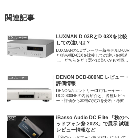
関連記事
LUXMAN D-03RとD-03Xを比較
CDプレーヤー
しての違いは？
LUXMANのCDプレーヤー新モデルD-03R
と従来機D-03Xを比較しての違いを解説
し、どちらをどう選べば良いかも考察し
ます。
DENON DCD-800NE レビュー・
CDプレーヤー
評価情報
DENONのエントリーCDプレーヤー・
DCD-800NEの内容紹介と、各種レビュ
ー・評価から本機の実力を分析・考察。
本機のおすすめユーザーについても案内
します。
iBasso Audio DC-Elite 「秋のヘ
DAC
ッドフォン祭 2023」で展示 試聴
レビュー情報など
「秋のヘッドフォン祭 2023」において、