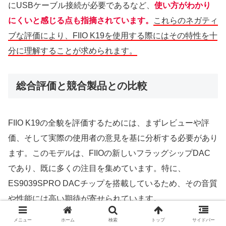
にUSBケーブル接続が必要であるなど、
使い方がわかり
にくいと感じる点も指摘されています。
これらのネガティ
ブな評価により、FIIO K19を使用する際にはその特性を十
分に理解することが求められます。
総合評価と競合製品との比較
FIIO K19の全貌を評価するためには、まずレビューや評
価、そして実際の使用者の意見を基に分析する必要があり
ます。このモデルは、FIIOの新しいフラッグシップDAC
であり、既に多くの注目を集めています。特に、
ES9039SPRO DACチップを搭載しているため、その音質
や性能には高い期待が寄せられています。
メニュー
ホーム
検索
トップ
サイドバー
まず、K19の総合評価としては「高品質な音質」と「多機