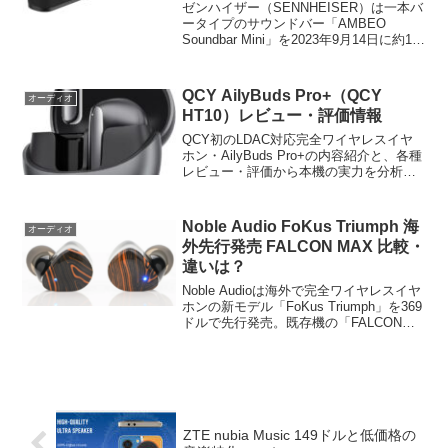
ゼンハイザー（SENNHEISER）は一本バ
ータイプのサウンドバー「AMBEO
Soundbar Mini」を2023年9月14日に約13
万円で発売。本機の内容とレビュー・比
較情報をまとめます。
QCY AilyBuds Pro+（QCY
オーディオ
HT10）レビュー・評価情報
QCY初のLDAC対応完全ワイヤレスイヤ
ホン・AilyBuds Pro+の内容紹介と、各種
レビュー・評価から本機の実力を分析・
考察します。
Noble Audio FoKus Triumph 海
オーディオ
外先行発売 FALCON MAX 比較・
違いは？
Noble Audioは海外で完全ワイヤレスイヤ
ホンの新モデル「FoKus Triumph」を369
ドルで先行発売。既存機の「FALCON
MAX」との違いを入れ込みながら
「FoKus Triumph」の概要をご紹介。
ZTE nubia Music 149ドルと低価格の