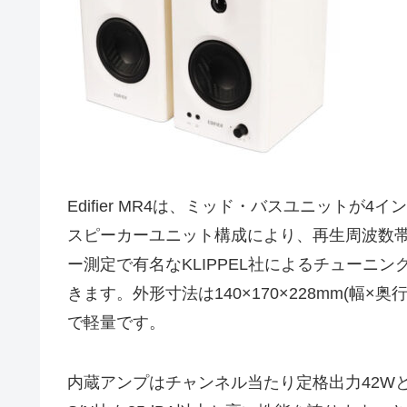
Edifier MR4は、ミッド・バスユニットが
スピーカーユニット構成により、再生周波数帯域
ー測定で有名なKLIPPEL社によるチューニ
きます。外形寸法は140×170×228mm(幅×奥
で軽量です。
内蔵アンプはチャンネル当たり定格出力42Wと