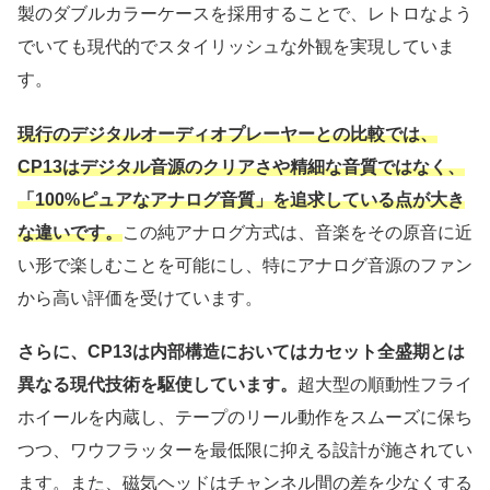
製のダブルカラーケースを採用することで、レトロなよう
でいても現代的でスタイリッシュな外観を実現していま
す。
現行のデジタルオーディオプレーヤーとの比較では、
CP13はデジタル音源のクリアさや精細な音質ではなく、
「100%ピュアなアナログ音質」を追求している点が大き
な違いです。
この純アナログ方式は、音楽をその原音に近
い形で楽しむことを可能にし、特にアナログ音源のファン
から高い評価を受けています。
さらに、CP13は内部構造においてはカセット全盛期とは
異なる現代技術を駆使しています。
超大型の順動性フライ
ホイールを内蔵し、テープのリール動作をスムーズに保ち
つつ、ワウフラッターを最低限に抑える設計が施されてい
ます。また、磁気ヘッドはチャンネル間の差を少なくする