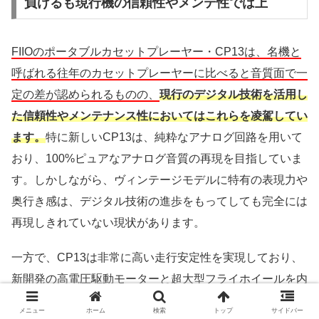
負けるも現行機の信頼性やメンテ性では上
FIIOのポータブルカセットプレーヤー・CP13は、名機と
呼ばれる往年のカセットプレーヤーに比べると音質面で一
定の差が認められるものの、
現行のデジタル技術を活用し
た信頼性やメンテナンス性においてはこれらを凌駕してい
ます。
特に新しいCP13は、純粋なアナログ回路を用いて
おり、100%ピュアなアナログ音質の再現を目指していま
す。しかしながら、ヴィンテージモデルに特有の表現力や
奥行き感は、デジタル技術の進歩をもってしても完全には
再現しきれていない現状があります。
一方で、CP13は非常に高い走行安定性を実現しており、
新開発の高電圧駆動モーターと超大型フライホイールを内
蔵したことにより、テープの挙動が非常にスムーズであ
メニュー
ホーム
検索
トップ
サイドバー