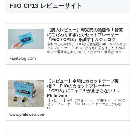
FIIO CP13 レビューサイト
【購入レビュー】即完売の話題作！音質
にこだわりすぎたカセットプレーヤー
「FiiO / CP13」を試す | カジェログ
令和のこの時代に、FiiOから超話題のポータブルカセ
ットプレーヤー「CP13」がうちに届きました！2024
年で一番発売を楽しみにしてたやつ！ 価格は19,800
円ほどで、発売日は4月26日だったんですけど、あま
kajetblog.com
りに人気がありすぎて各店品切れ
【レビュー】令和にカセットテープ復
権!? FIIOのカセットプレーヤー
「CP13」にニヤニヤが止まらない！ -
Phile-web
【レビュー】令和にカセットテープ復権!? FIIOのカ
セットプレーヤー「CP13」にニヤニヤが止まらな
い！
www.phileweb.com