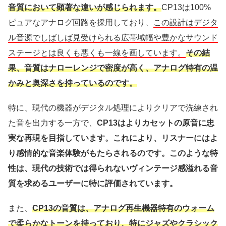
音質において顕著な違いが感じられます。
CP13は100%
ピュアなアナログ回路を採用しており、
この設計はデジタ
ル音源でしばしば見受けられる広帯域幅や豊かなサウンド
ステージとは良くも悪くも一線を画しています。
その結
果、音質はナローレンジで密度が高く、アナログ特有の温
かみと奥深さを持っているのです。
特に、現代の機器がデジタル処理によりクリアで洗練され
た音を出力する一方で、
CP13はよりカセットの原音に忠
実な再現を目指しています。これにより、リスナーにはよ
り感情的な音楽体験がもたらされるのです。このような特
性は、現代の技術では得られないヴィンテージ感溢れる音
質を求めるユーザーに特に評価されています。
また、
CP13の音質は、アナログ再生機器特有のウォーム
で柔らかなトーンを持っており、特にジャズやクラシック